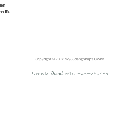
mình
anh tiế…
Copyright ©
2026
sky88dangnhap's Ownd
.
Powered by
無料でホームページをつくろう
AmebaOwnd